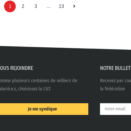
1
2
3
…
13
OUS REJOINDRE
NOTRE BULLET
omme plusieurs centaines de milliers de
Recevez par cour
alarié.e.s, choisissez la CGT.
la fédération
Je me syndique